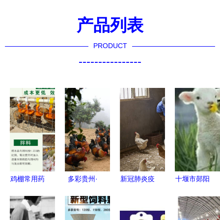
产品列表
PRODUCT
----------------
鸡棚常用药
多彩贵州·
新冠肺炎疫
十堰市郧阳
品牌解析
相约2020 |
情下家禽销
区云庭养殖
养殖户的选
榕江 小香
售与种植养
专业合作社