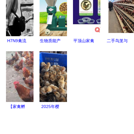
择与家禽销
鸡“孵”出脱
殖户的应对
家禽销售助
售的市场逻
贫大产业
策略指南
力乡村振兴
辑
H7N9禽流
生物质能产
平顶山家禽
二手鸟笼与
感重创海南
业链中的家
防伪鸡脚环
家禽销售
家禽业 养
禽销售新机
制作与销售
低成本养殖
殖户面临严
遇 价格趋
厂家直供、
的智慧之选
重亏损困境
势与厂家透
加工合作一
视
站式服务
【家禽孵
2025年樱
化,全国运
桃谷鸭苗与
输家禽孵化
茂名鸭苗最
技术优惠,
新价格参考