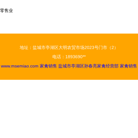
和零售业
地址：盐城市亭湖区大明农贸市场2023号门市（2）
电话：1893690**
6
www.msemiao.com
家禽销售
盐城市亭湖区孙春亮家禽经营部
家禽销售